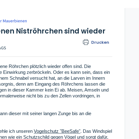
der Mauerbienen
enen Niströhrchen sind wieder
Drucken
TAGS
e Röhrchen plötzlich wieder offen sind. Die
 Einwirkung zerbröckeln. Oder es kann sein, dass ein
nem Schnabel versucht hat, an die Larven im Innern
sorgnis, denn am Eingang des Röhrchens lassen die
egen in dieser Kammer kein Ei ab. Meisen, Amseln und
alerweise nicht bis zu den Zellen vordringen, in
nn dieser mit seiner langen Zunge bis an die
ehle ich unseren
Vogelschutz "BeeSafe"
. Das Windspiel
nen wie ein Schutzschild gegen Vögel und sorgt dafür,