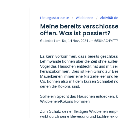
Lösungsstartseite
Wildbienen
Aktivität 
Meine bereits verschloss
offen. Was ist passiert?
Geändert am: Do, 14 Nov, 2024 um 6:56 NACHMIT
Es kann vorkommen, dass bereits geschlossen
Lehmwände können über die Zeit ohne äußere
Vogel das Häuschen entdeckt hat und mit sei
heranzukommen. Dies ist kein Grund zur Be
Mauerbienen immer eine Nistzelle leer und l
Co. können also mit dem kurzen Schnabel norm
denen die Kokons sind.
Sollte ein Specht das Häuschen entdecken, ka
Wildbienen-Kokons kommen.
Zum Schutz deiner fleißigen Wildbienen empf
wirkt durch seine Bewegung und Lichtreflexio