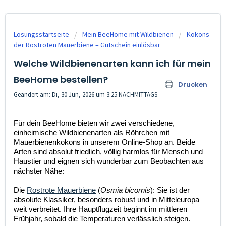
Lösungsstartseite
Mein BeeHome mit Wildbienen
Kokons
der Rostroten Mauerbiene – Gutschein einlösbar
Welche Wildbienenarten kann ich für mein
BeeHome bestellen?
Drucken
Geändert am: Di, 30 Jun, 2026 um 3:25 NACHMITTAGS
Für dein BeeHome bieten wir zwei verschiedene,
einheimische Wildbienenarten als Röhrchen mit
Mauerbienenkokons in unserem Online-Shop an. Beide
Arten sind absolut friedlich, völlig harmlos für Mensch und
Haustier und eignen sich wunderbar zum Beobachten aus
nächster Nähe:
Die
Rostrote Mauerbiene
(
Osmia bicornis
): Sie ist der
absolute Klassiker, besonders robust und in Mitteleuropa
weit verbreitet. Ihre Hauptflugzeit beginnt im mittleren
Frühjahr, sobald die Temperaturen verlässlich steigen.